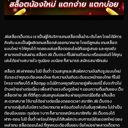
Jiliสล็อตเว็บตรง เราเป็นผู้ให้บริการเกมสล็อตชั้นนำระดับโลก โดยได้มีการ
คิดค้น และเป็นผู้ผลิตเกมสล็อตส่งออกมากมาย โดยมีลูกเล่น เกมสล็อต
แบบใหม่ ๆ ให้คุณได้ ทดลองเล่นสล็อตออนไลน์กันอยู่เสมอ และคุณยัง
สามารถเข้าเล่นผ่าน สล็อต Jili เว็บตรง ที่ไม่ผ่านตัวแทน หรือเอเย่นต์ ให้คุณ
เล่นได้อย่างสบายใจ ทุนน้อย งบน้อย ก็สามารถ สมัครสมาชิกเล่น
สล็อต Jili ฝากถอน ไม่มี ขั้นต่ำ ร่วมสนุกและสัมผัสความบันเทิงรูปแบบใหม่
รับรองว่าคุณจะต้องหลงไหล กับความบันเทิงระดับแนวหน้าของไทย ที่ไม่มี
ใครอาจเทียบได้ สล็อตpp จะไม่มีทางหยุดพัฒนาอยู่เพียงแค่นี้ ยังจะก้าวไป
ข้างหน้าอย่างต่อเนื่อง เพื่อสร้างแรงดึงดูดใหม่ ๆ มอบความตื่นเต้นของ เว็บ
สล็อตค่าย Jili ที่ดีที่สุด เล่นสนุกเล่นเพลิน ผ่ายอุปกรณ์มือถือ แท็บเล็ต
สะดวกสบาย ใช้งานได้อย่างต่อเนื่องตลอดเวลา สมาชิก Jili เว็บตรง
สามารถลุ้นรับโบนัสรางวัลมากมาย พร้อมด้วยโปรโมชั่นสุดพิเศษ ไม่จำเป็น
ต้องมีงบเยอะ ทุนน้อย 1 บาท ก็สามารถสมัครสมาชิกกับ Jili เว็บตรงได้
ฝาก-ถอน ไม่มี ขั้นต่ำ พร้อมให้คุณได้สัมผัสประสบการณ์อันแปลกใหม่ ของ
เหล่าเกม สล็อตออนไลน์ ที่ทุกคนจะต้องชื่นชอบ มือใหม่อย่าพลาดเด็ดขาด