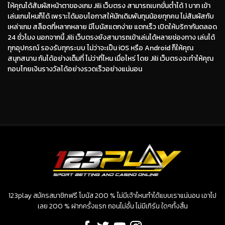
ให้คุณได้สัมผัสหน้าตาของเกม Jili เว็บตรง สามารถเบทขั่นต่ำได้ 1 บาท เข้า
เล่นเกมไหนก็ได้ เพราะได้มอบโอกาสให้นักเดิมพันทุนน้อยทุกคน ไม่สัมผัสกับ
เหล่าเกม สล็อตที่หลากหลาย มีโบนัสแตกง่าย แตกเร็ว เปิดให้บริกากันตลอด
24 ชั่วโมง นอกจากนี้ Jili เว็บตรงยังสามารถเข้าเล่นได้หลายช่องทาง เล่นได้
ทุกอุปกรณ์ รองรับทุกระบบ ไม่ว่าจะเป็น iOS หรือ Android ก็ให้คุณ
สนุกสนาน กันได้อย่างเต็มที่ ไม่ว่าที่ไหน เมื่อไหร่ โดย Jili เว็บตรงจะทำให้คุณ
กอบโกยเงินรางวัลได้อย่างรวดเร็วอย่างแน่นอน
123play สมัครสมาชิกฟรี โบนัส 200 % ไม่มีเจ้าไหนทำได้แบบเราแน่นอน เอาไป
เลย 200 % ฝากครั้งแรก ถอนไม่อั้น ไม่มีเทิร์น ใดๆทั้งสิ้น