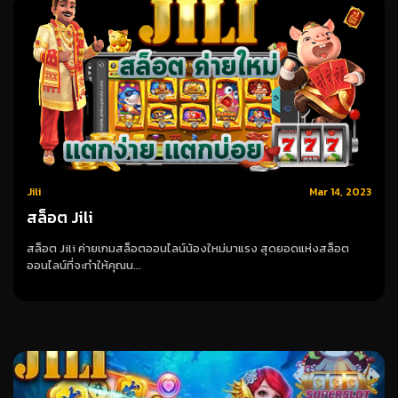
Jili
Mar 14, 2023
สล็อต Jili
สล็อต Jili ค่ายเกมสล็อตออนไลน์น้องใหม่มาแรง สุดยอดแห่งสล็อต
ออนไลน์ที่จะทำให้คุณน...