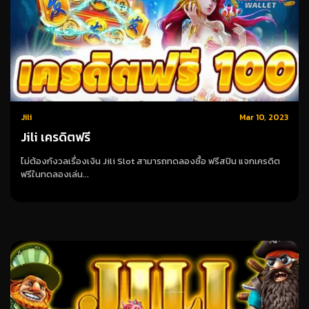
Jili
Mar 10, 2023
Jili เครดิตฟรี
ไม่ต้องกังวลเรื่องเงิน Jili Slot สามารถทดลองซื้อ ฟรีสปิน แจกเครดิต
ฟรีในทดลองเล่น...