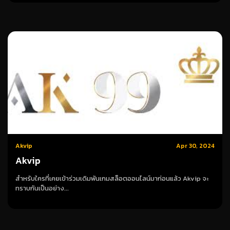
Akvip
Apr 30, 2024
Akvip
สำหรับใครที่เคยเข้าร่วมเดิมพันเกมสล็อตออนไลน์มาก่อนแล้ว Akvip จะ
ทราบกันเป็นอย่าง...