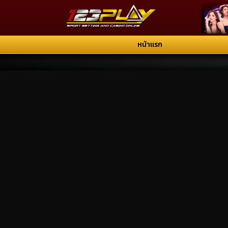
หน้าแรก