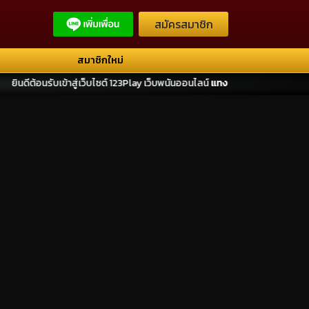
สมัครสมาชิก
สมาชิกใหม่
ยินดีต้อนรับเข้าสู่เว็บไซต์ 123Play เว็บพนันออนไลน์
แทงบอล
อันดับหนึ่ง ที่