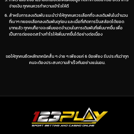
จ่ายเงิน ทุกคนควรทำความเข้าใจให้ดี
สำหรับการลงเดิมพัน แนะนำว่าให้ทุกคนควรเลือกที่จะลงเดิมพันในจำนวน
ที่เบาๆ ทยอยเลือกลงเดิมพันดุก่อน และเมื่อที่เกิดการปั่นสล้อตได้ยอด
มากแล้ว ทุกคนก็อาจจะเพิ่มยอดจำนวนในการเดิมพันที่เพิ่มมากขึ้น เพื่อ
เป็นการต่อยอดสร้างกำไรให้เพิ่มมากขึ้นได้อย่างต่อเนื่อง
ขอให้ทุกคนยึดหลักเทคนิคสั้น ๆ ง่าย ๆ เพียงแค่ 6 ข้อเพียง รับประกันว่าทุก
คนจะต้องประสบความสำเร็จกันอย่างแน่นอน.