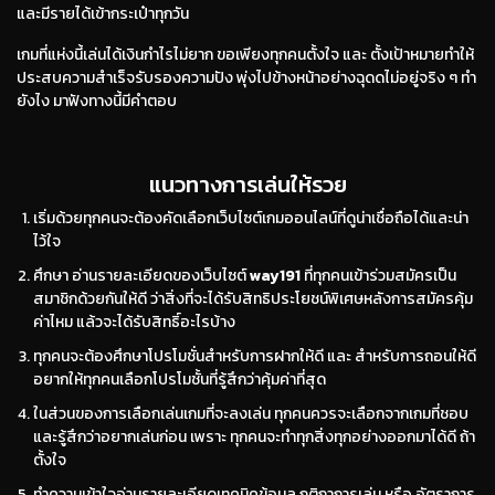
และมีรายได้เข้ากระเป๋าทุกวัน
เกมที่แห่งนี้เล่นได้เงินกำไรไม่ยาก ขอเพียงทุกคนตั้งใจ และ ตั้งเป้าหมายทำให้
ประสบความสำเร็จรับรองความปัง พุ่งไปข้างหน้าอย่างฉุดดไม่อยู่จริง ๆ ทำ
ยังไง มาฟังทางนี้มีคำตอบ
แนวทางการเล่นให้รวย
เริ่มด้วยทุกคนจะต้องคัดเลือกเว็บไซต์เกมออนไลน์ที่ดูน่าเชื่อถือได้และน่า
ไว้ใจ
ศึกษา อ่านรายละเอียดของเว็บไซต์
way191
ที่ทุกคนเข้าร่วมสมัครเป็น
สมาชิกด้วยกันให้ดี ว่าสิ่งที่จะได้รับสิทธิประโยชน์พิเศษหลังการสมัครคุ้ม
ค่าไหม แล้วจะได้รับสิทธิ์อะไรบ้าง
ทุกคนจะต้องศึกษาโปรโมชั่นสำหรับการฝากให้ดี และ สำหรับการถอนให้ดี
อยากให้ทุกคนเลือกโปรโมชั้นที่รู้สึกว่าคุ้มค่าที่สุด
ในส่วนของการเลือกเล่นเกมที่จะลงเล่น ทุกคนควรจะเลือกจากเกมที่ชอบ
และรู้สึกว่าอยากเล่นก่อน เพราะ ทุกคนจะทำทุกสิ่งทุกอย่างออกมาได้ดี ถ้า
ตั้งใจ
ทำความเข้าใจอ่านรายละเอียดเทคนิคข้อมูล กติกาการเล่น หรือ อัตราการ