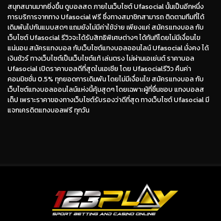
สนุกสนานมากยิ่งขึ้น ดูบอลสด ภายในเว็บไซต์ Ufasocial นั้นเป็นอีกหนึ่ง
การบริการจากทาง Ufasocial ฟรี ซึ่งทางสมาชิกสามารถ ติดตามทีมที่ได้
เดิมพันไปกันแบบสดๆ แถมยังไม่มีค่าใช้จ่าย เพียงแค่ สมัครแทงบอล กับ
เว็บไซต์ Ufasocial รีวิวจะได้รับสิทธิพิเศษต่างๆ ได้ทันทีโดยไม่มีเงื่อนไข
แน่นอน สมัครแทงบอล กับเว็บไซต์แทงบอลออนไลน์ Ufasocial มั่งคง ได้
เงินชัวร์ ทางเว็บไซต์เป็นเว็บไซต์แท้ เล่นตรง ไม่ผ่านเอเย่นต์ ราคาบอล
Ufasocial เปิดราคาบอลดีที่สุดในเอเชีย โดย Ufasocialรีวิว คืนค่า
คอมมิชชั่น 0.5% ทุกยอดการเดิมพัน โดยไม่มีเงื่อนไข สมัครแทงบอล กับ
เว็บไซต์แทงบอลออนไลน์แห่งนี้คุ้มสุดๆ โดยเฉพาะผู้ที่ชื่นชอบ แทงบอลส
เต็ป เพราะราคาของทางเว็บไซต์รับรองว่าดีที่สุด ทางเว็บไซต์ Ufasocial มี
แจกเครดิตแทงบอลฟรี ทุกวัน