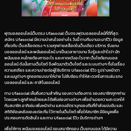
ฟุตบอลออนไลน์เว็บตรง Ufasocial เว็บตรงฟุตบอลออนไลน์ที่ดีที่สุด
สมัคร Ufasocial มีความน่าสนใจอย่างไร วันนี้ ทางทีมงานจะมารีวิว ข้อมูล
เกี่ยวกับ เว็บสล็อตตรง ๆ รวมทุกค่ายสล็อตในเว็บเดียว บริการ รับแทง
บอลออนไลน์ และพนันออนไลน์ มาเป็นเวลายาวนาน จึงรู้และเข้าใจว่า นัก
พนันบอล คนไทยต้องการอะไร และคาดหวังอะไรจาก เว็บไซต์แทงบอล
ออนไลน์ ดังนั้นทางเว็บไซต์ จึงพัฒนาตัวเว็บไซต์ และระบบต่างๆ ทั้งในเรื่อง
ความสเถียร และความง่ายต่อผู้ใช้บริการ Ufasocial รีวิว รูปร่างหน้าตา
และเมนูต่างๆ ถูกออกแบบมาให้ง่าย ไม่ซับซ้อน ทำให้สะดวกในการเล่น แทง
บอลออนไลน์ และ คาสิโนออนไลน์
ทาง Ufasocial เห็นถึงความสำคัญ ของความต้องการ ของสมาชิกทุกๆท่าน
โดยเฉพาะลูกค้าคนไทยและได้เพิ่มช่องทางต่างๆ เพื่ออำนวยความสะดวกให้
กับสมาชิก อาทิเช่น เพิ่มหน้าต่าง แสดงอัตราบุกของทีมที่กำลังแข่งขัน และ
สถิติย้อนหลังของแต่ละทีม ไว้ภายในเว็บไซต์ เพื่อให้สมาชิก มีข้อมูลเพื่อ
ประกอบการตัดสินใจ และทาง Ufasocial รีวิว มีบริการต่างๆ
เพื่อให้การ พนันบอลออนไลน์ ของสมาชิกของ เว็บแทงบอล ได้มีความ