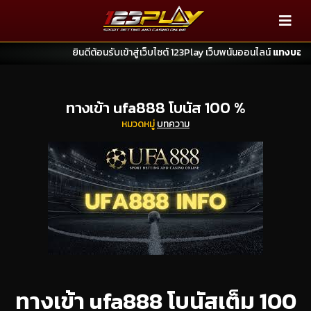
ยินดีต้อนรับเข้าสู่เว็บไซต์ 123Play เว็บพนันออนไลน์
แทงบอล
ทางเข้า ufa888 โบนัส 100 %
หมวดหมู่
บทความ
ทางเข้า
ufa888
โบนัสเต็ม 100