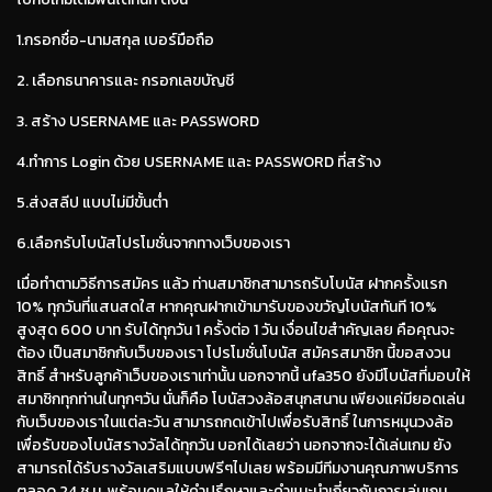
1.กรอกชื่อ-นามสกุล เบอร์มือถือ
2. เลือกธนาคารและ กรอกเลขบัญชี
3. สร้าง USERNAME และ PASSWORD
4.ทำการ Login ด้วย USERNAME และ PASSWORD ที่สร้าง
5.ส่งสลีป แบบไม่มีขั้นต่ำ
6.เลือกรับโบนัสโปรโมชั่นจากทางเว็บของเรา
เมื่อทำตามวิธีการสมัคร แล้ว ท่านสมาชิกสามารถรับโบนัส ฝากครั้งแรก
10% ทุกวันที่แสนสดใส หากคุณฝากเข้ามารับของขวัญโบนัสทันที 10%
สูงสุด 600 บาท รับได้ทุกวัน 1 ครั้งต่อ 1 วัน เงื่อนไขสำคัญเลย คือคุณจะ
ต้อง เป็นสมาชิกกับเว็บของเรา โปรโมชั่นโบนัส สมัครสมาชิก นี้ขอสงวน
สิทธิ์ สำหรับลูกค้าเว็บของเราเท่านั้น นอกจากนี้ ufa350 ยังมีโบนัสที่มอบให้
สมาชิกทุกท่านในทุกๆวัน นั่นก็คือ โบนัสวงล้อสนุกสนาน เพียงแค่มียอดเล่น
กับเว็บของเราในแต่ละวัน สามารถกดเข้าไปเพื่อรับสิทธิ์ ในการหมุนวงล้อ
เพื่อรับของโบนัสรางวัลได้ทุกวัน บอกได้เลยว่า นอกจากจะได้เล่นเกม ยัง
สามารถได้รับรางวัลเสริมแบบฟรีๆไปเลย พร้อมมีทีมงานคุณภาพบริการ
ตลอด 24 ช.ม. พร้อมดูแลให้คำปรึกษาและคำแนะนำเกี่ยวกับการเล่นเกม