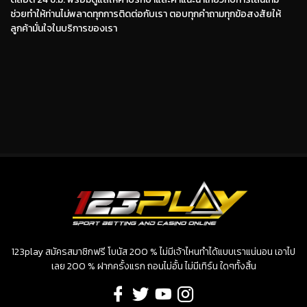
ช่วยทำให้ท่านไม่พลาดทุกการติดต่อกับเรา ตอบทุกคำถามทุกข้อสงสัยให้
ลูกค้ามั่นใจในบริการของเรา
123play สมัครสมาชิกฟรี โบนัส 200 % ไม่มีเจ้าไหนทำได้แบบเราแน่นอน เอาไป
เลย 200 % ฝากครั้งแรก ถอนไม่อั้น ไม่มีเทิร์น ใดๆทั้งสิ้น