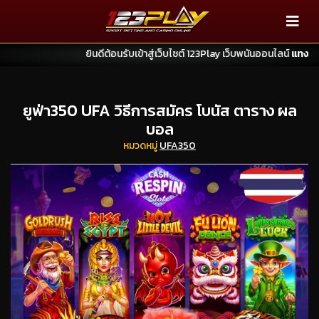
ยินดีต้อนรับเข้าสู่เว็บไซต์ 123Play เว็บพนันออนไลน์
แทงบ
ยูฟ่า350 UFA วิธีการสมัคร โบนัส ตาราง ผล
บอล
หมวดหมู่
UFA350