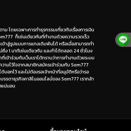
ตาม โดยเฉพาะการทำธุรกรรมเกี่ยวกับเรื่องการเงิน
om777 ก็เช่นเดียวกันที่ทำงานด้วยความรวดเร็ว
เข้าสู่รูปแบบการแทงเดิมพันได้ หรือเมื่อสามารถทำ
ม่ถึง 1 นาทีเช่นเดียวกัน และทำได้ตลอด 24 ชั่วโมง
ที่เข้าร่วมกับเว็บเราได้ทราบว่าการทำงานด้วยระบบ
ห้ความไว้ใจจากสมาชิกสมัครเข้าร่วมกับ Som777
ด้บอกไว้ และไม่ต้องรอเจ้าหน้าที่อนุมัติหรือว่ารอ
ุดในบรรดาธุรกิจคาสิโนออนไลน์ของ Som777 เรากล้า
างแน่นอน