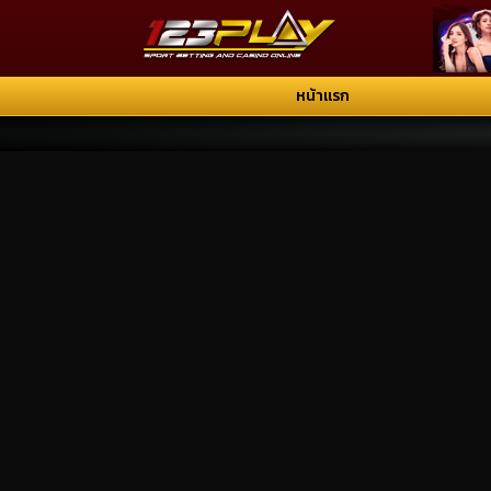
หน้าแรก