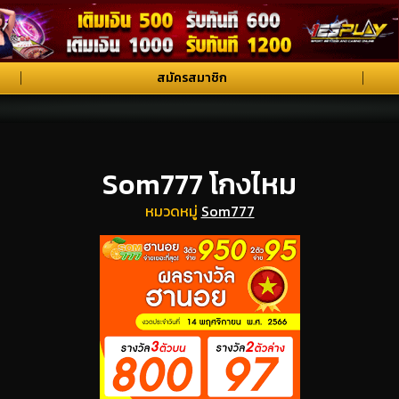
สมัครสมาชิก
Som777 โกงไหม
หมวดหมู่
Som777