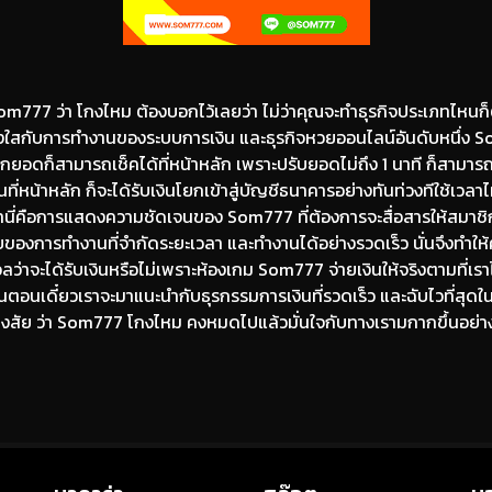
777 ว่า โกงไหม ต้องบอกไว้เลยว่า ไม่ว่าคุณจะทำธุรกิจประเภทไหนก็
่งใสกับการทำงานของระบบการเงิน และธุรกิจหวยออนไลน์อันดับหนึ่ง S
กยอดก็สามารถเช็คได้ที่หน้าหลัก เพราะปรับยอดไม่ถึง 1 นาที ก็สามารถ
ี่หน้าหลัก ก็จะได้รับเงินโยกเข้าสู่บัญชีธนาคารอย่างทันท่วงทีใช้เวลาไ
่านี่คือการแสดงความชัดเจนของ Som777 ที่ต้องการจะสื่อสารให้สมาชิก
ของการทำงานที่จำกัดระยะเวลา และทำงานได้อย่างรวดเร็ว นั่นจึงทำใ
งวลว่าจะได้รับเงินหรือไม่เพราะห้องเกม Som777 จ่ายเงินให้จริงตามที่เราไ
ั้นตอนเดี๋ยวเราจะมาแนะนำกับธุรกรรมการเงินที่รวดเร็ว และฉับไวที่ส
สงสัย ว่า Som777 โกงไหม คงหมดไปแล้วมั่นใจกับทางเรามกากขึ้นอย่