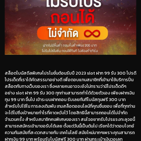
สล็อตโบนัสดีลพิเศษโปรโมชั่นต้อนรับปี 2023 slot ฝาก 99 รับ 300 โปรดี
โปรเด็ดที่เราได้คัดสรรมาอย่างดี เพื่อตอบแทนสมาชิกที่เข้ามาใช้บริการปั่น
สล็อตกับทางเว็บของเรา ซึ่งหลายคนอาจจะยังไม่ทราบว่ามีโปรเด็ดดีๆ
อย่าง slot ฝาก 99 รับ 300 ทุกท่านสามารถทำได้ด้วยตัวเอง เพียงฝากเงิน
ทุน 99 บาท ขึ้นไป เข้าระบบฝากถอน รับเลยทันทีโบนัสทุนฟรี 300 บาท
สำหรับไปใช้ใน การลงเดิมพัน เกมสล็อตออนไลน์ที่คุณชื่นชอบ เพื่อที่ทุกท่าน
จะได้ไปถึงเป้าหมายกำไรที่คาดหวังไว้ โดยสิทธินี้สามารถถอนได้ไม่จํากัด
จำนวนครั้ง สำหรับสมาชิกคนพิเศษของเรา สนใจอยากรับโปรแรงทะลุจอนี้
สามารถสมัครเข้ามาขอรับได้เลย ตั้งแต่วันนี้เป็นต้นไป เรียกได้ว่าตอบโจทย์
ความทันสมัยที่สะดวกสบายกับ เทคโนโลยี สมัยใหม่มากๆเพราะคุณสามารถ
ฝากเงิน 99 บาท พร้อมรับโบนัสฟรี 300 บาท ผ่านกระเป๋าเงินวอเลท