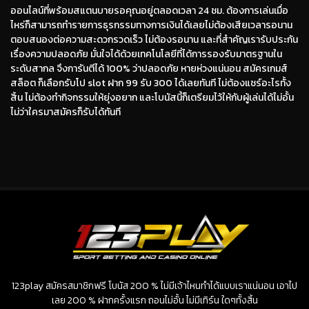
ออนไลน์ที่พร้อมสแตนบายรอคุณอยู่ตลอดเวลา 24 ชม. ต้องการเล่นเมื่อ
ไหร่ก็สามารถทำรายการธุรกรรมทางการเงินได้เลยไม่ต้องเสียเวลารอนาน
ตอบสนองต่อความสะดวกรวดเร็ว ไม่ต้องรอนาน และที่สำคัญเรารับประกัน
เรื่องความปลอดภัย มั่นใจได้ด้วยเทคโนโลยีที่ได้การรองรับมาตรฐานใน
ระดับสากล จึงการันตีได้ 100% ว่าปลอดภัย หายห่วงแน่นอน สมัครเกมส์
สล็อต ก็เลือกรับโป slot ฝาก 99 รับ 300 ได้เลยทันที ไม่ต้องแชร์อะไรทั้ง
สิ้น ไม่ต้องทำกิจกรรมให้ยุ่งอยาก และโบนัสนี้ก็เตรียมไว้ให้กับผู้เล่นได้ไม่อั้น
ไม่ว่าใครมาสมัครก็รับได้ทันที
123play สมัครสมาชิกฟรี โบนัส 200 % ไม่มีเจ้าไหนทำได้แบบเราแน่นอน เอาไป
เลย 200 % ฝากครั้งแรก ถอนไม่อั้น ไม่มีเทิร์น ใดๆทั้งสิ้น