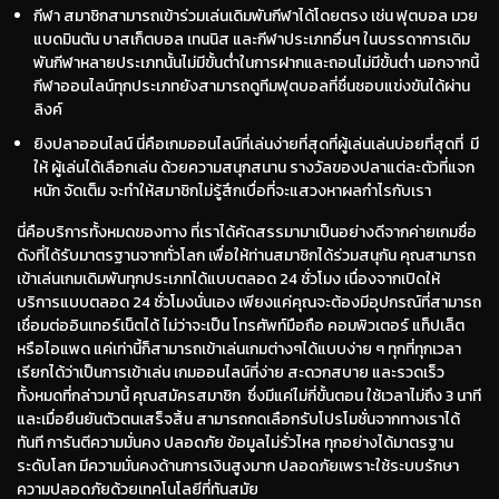
กีฬา สมาชิกสามารถเข้าร่วมเล่นเดิมพันกีฬาได้โดยตรง เช่น ฟุตบอล มวย
แบดมินตัน บาสเก็ตบอล เทนนิส และกีฬาประเภทอื่นๆ ในบรรดาการเดิม
พันกีฬาหลายประเภทนั้นไม่มีขั้นต่ำในการฝากและถอนไม่มีขั้นต่ำ นอกจากนี้
กีฬาออนไลน์ทุกประเภทยังสามารถดูทีมฟุตบอลที่ชื่นชอบแข่งขันได้ผ่าน
ลิงค์
ยิงปลาออนไลน์ นี่คือเกมออนไลน์ที่เล่นง่ายที่สุดที่ผู้เล่นเล่นบ่อยที่สุดที่ มี
ให้ ผู้เล่นได้เลือกเล่น ด้วยความสนุกสนาน รางวัลของปลาแต่ละตัวที่แจก
หนัก จัดเต็ม จะทำให้สมาชิกไม่รู้สึกเบื่อที่จะแสวงหาผลกำไรกับเรา
นี่คือบริการทั้งหมดของทาง ที่เราได้คัดสรรมามาเป็นอย่างดีจากค่ายเกมชื่อ
ดังที่ได้รับมาตรฐานจากทั่วโลก เพื่อให้ท่านสมาชิกได้ร่วมสนุกัน คุณสามารถ
เข้าเล่นเกมเดิมพันทุกประเภทได้แบบตลอด 24 ชั่วโมง เนื่องจากเปิดให้
บริการแบบตลอด 24 ชั่วโมงนั่นเอง เพียงแค่คุณจะต้องมีอุปกรณ์ที่สามารถ
เชื่อมต่ออินเทอร์เน็ตได้ ไม่ว่าจะเป็น โทรศัพท์มือถือ คอมพิวเตอร์ แท็ปเล็ต
หรือไอแพด แค่เท่านี้ก็สามารถเข้าเล่นเกมต่างๆได้แบบง่าย ๆ ทุกที่ทุกเวลา
เรียกได้ว่าเป็นการเข้าเล่น เกมออนไลน์ที่ง่าย สะดวกสบาย และรวดเร็ว
ทั้งหมดที่กล่าวมานี้ คุณสมัครสมาชิก ซึ่งมีแค่ไม่กี่ขั้นตอน ใช้เวลาไม่ถึง 3 นาที
และเมื่อยืนยันตัวตนเสร็จสิ้น สามารถกดเลือกรับโปรโมชั่นจากทางเราได้
ทันที การันตีความมั่นคง ปลอดภัย ข้อมูลไม่รั่วไหล ทุกอย่างได้มาตรฐาน
ระดับโลก มีความมั่นคงด้านการเงินสูงมาก ปลอดภัยเพราะใช้ระบบรักษา
ความปลอดภัยด้วยเทคโนโลยีที่ทันสมัย