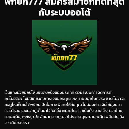
พักยก777 สมัครสมาชิกที่ดีที่สุด
กับระบบออโต้
เว็บแทงมวยออนไลน์อันดับหนึ่งของประเทศ ด้วยระบบการจัดการที่
อัตโนมัติอัตโนมัติเกี่ยวกับการเงินของคุณ เหล่าคอบอลไม่ควรพลาด ไม่ว่าจะ
ลงคู่ไหนก็เล่นได้พร้อมเปิดโอกาสพิเศษให้กับคุณ ไม่ต้องฝากเงินให้ยุ่งยาก
เราได้รวบรวมมวยคู่เด็ดมาไว้ในที่นี้มากมายไม่ว่าจะเป็นทั้ง มวยเต็ง, มวยไทย,
มวยสเต็ป, mma, ufc อีกมากมายคุณจะได้ร่วมสนุกสนานเพลิดเพลินบันเทิง
จากเว็บของเรา