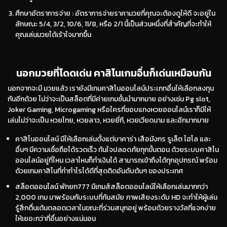
ศึกษาอัตราการจ่าย : อัตราการจ่ายราคามวยที่คุณจะต้องดูให้ดี จะอยู่ใน
ลักษณะ 5/4, 3/2, 10/6, 11/8, หรือ 2/1 นี้เป็นส่วนหนึ่งที่สำคัญที่จะทำให้
คุณเล่นมวยได้เร้าใจมากขึ้น
นอกมวยที่โดดเด่น คาสิโนเกมอื่นก็เด่นเหมือนกัน
นอกจากจะมี มวยแล้ว เรายังมีเกมคาสิโนออนไลน์ประเภทอื่นให้เลือกลงทุน
กันอีกด้วย ไม่ว่าจะเป็นสล็อตที่มีค่ายเกมชั้นนำมากมาย อย่างเช่น Pg slot,
Joker Gaming, Microgaming หรือใครที่ชอบแทงหวยออนไลน์เราก็มีให้
เล่นไม่ว่าจะเป็น หวยไทย, หวยลาว, หวยยี่กี, หวยเวียดนาม และอีกมากมาย
คาสิโนออนไลน์ มีให้เลือกเล่นตั้งแต่บาคาร่า เสือมังกร รูเล็ต ไฮโล และ
อื่นๆ มีความเชื่อถือได้รวดเร็ว ทันใจปลอดภัยทุกขั้นตอน ด้วยระบบคาสิโน
ออนไลน์อยู่ที่ไหน เวลาไหนก็ทำเงินได้ สามารถเข้าถึงได้ทุกอุปกรณ์ พร้อม
ด้วยเกมคาสิโนที่ทำกำไรได้ดีที่สุดติดอันดับต้นๆ ของประเทศ
สล็อตออนไลน์ พักยก777 มีเกมส์สล็อตออนไลน์ให้เลือกเล่นมากกว่า
2,000 เกม มาพร้อมกับระบบที่ทันสมัย ภาพเสียงระดับ HD จะทำให้ผู้เล่น
รู้สึกตื่นเต้นตลอดเวลาในขณะที่ร่วมสนุกอยู่ พร้อมด้วยรางวัลที่แจกง่าย
ให้เยอะกว่าที่อื่นอย่างแน่นอน