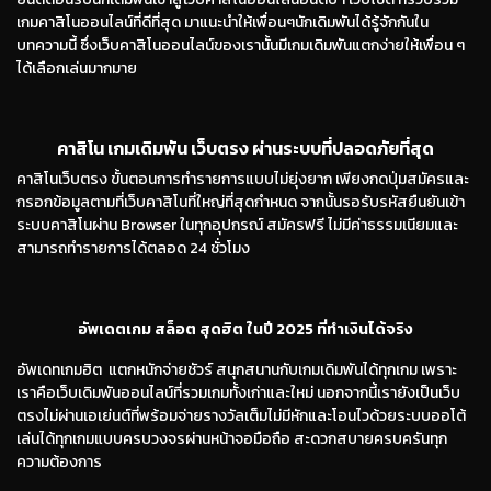
เกมคาสิโนออนไลน์ที่ดีที่สุด มาแนะนำให้เพื่อนๆนักเดิมพันได้รู้จักกันใน
บทความนี้ ซึ่งเว็บคาสิโนออนไลน์ของเรานั้นมีเกมเดิมพันแตกง่ายให้เพื่อน ๆ
ได้เลือกเล่นมากมาย
คาสิโน เกมเดิมพัน เว็บตรง ผ่านระบบที่ปลอดภัยที่สุด
คาสิโนเว็บตรง ขั้นตอนการทำรายการแบบไม่ยุ่งยาก เพียงกดปุ่มสมัครและ
กรอกข้อมูลตามที่เว็บคาสิโนที่ใหญ่ที่สุดกำหนด จากนั้นรอรับรหัสยืนยันเข้า
ระบบคาสิโนผ่าน Browser ในทุกอุปกรณ์ สมัครฟรี ไม่มีค่าธรรมเนียมและ
สามารถทำรายการได้ตลอด 24 ชั่วโมง
อัพเดตเกม สล็อต สุดฮิต ในปี 2025 ที่ทำเงินได้จริง
อัพเดทเกมฮิต แตกหนักจ่ายชัวร์ สนุกสนานกับเกมเดิมพันได้ทุกเกม เพราะ
เราคือเว็บเดิมพันออนไลน์ที่รวมเกมทั้งเก่าและใหม่ นอกจากนี้เรายังเป็นเว็บ
ตรงไม่ผ่านเอเย่นต์ที่พร้อมจ่ายรางวัลเต็มไม่มีหักและโอนไวด้วยระบบออโต้
เล่นได้ทุกเกมแบบครบวงจรผ่านหน้าจอมือถือ สะดวกสบายครบครันทุก
ความต้องการ