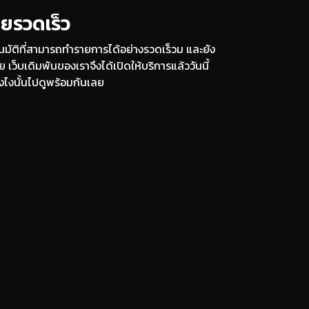
ยรวดเร็ว
โนมัติที่สามารถทำรายการได้อย่างรวดเร็วม และยัง
บเดิมพันของเราจึงได้เปิดให้บริการแล้ววันนี้
งไงนั้นไปดูพร้อมกันเลย