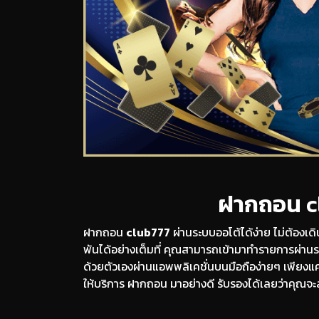
ฝากถอน
c
ฝากถอน
club777
ผ่านระบบออโต้ได้ง่าย ไม่ต้องเด
พันได้อย่างเต็มที่ คุณสามารถเข้ามาทำรายการผ่าน
ด้วยตัวเองผ่านแอพพลิเคชั่นบนมือถือง่ายๆ เพียงแค่
ให้บริการ ฝากถอน มาอย่างดี รับรองได้เลยว่าคุณจ