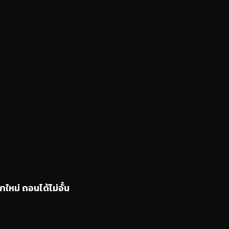
ใหม่ ถอนได้ไม่อั้น