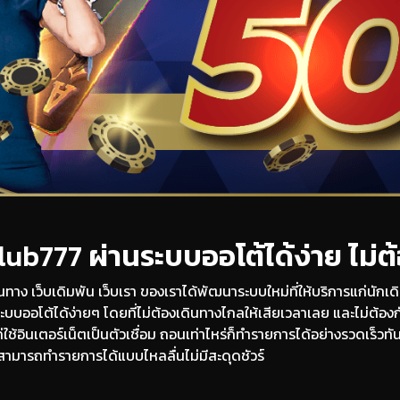
lub777
ผ่านระบบออโต้ได้ง่าย ไม่ต
ินทาง เว็บเดิมพัน เว็บเรา ของเราได้พัฒนาระบบใหม่ที่ให้บริการแก่นั
ระบบออโต้ได้ง่ายๆ โดยที่ไม่ต้องเดินทางไกลให้เสียเวลาเลย และไม่ต
ใช้อินเตอร์เน็ตเป็นตัวเชื่อม ถอนเท่าไหร่ก็ทำรายการได้อย่างรวดเร็ว
ะสามารถทำรายการได้แบบไหลลื่นไม่มีสะดุดชัวร์