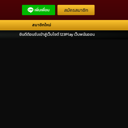
สมัครสมาชิก
สมาชิกใหม่
ยินดีต้อนรับเข้าสู่เว็บไซต์ 123Play เว็บพนันออนไลน์
แทงบอล
อันดับหน