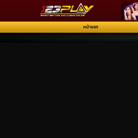
หน้าแรก