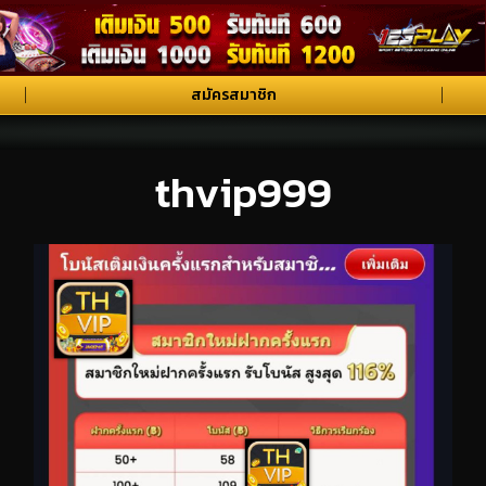
สมัครสมาชิก
thvip999