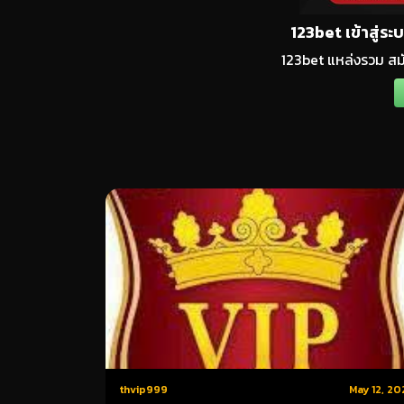
123bet เข้าสู่ระ
123bet แหล่งรวม สมั
thvip999
May 12, 20