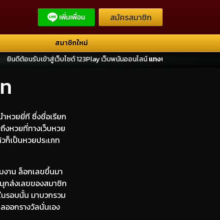
สมัครสมาชิก
สมาชิกใหม่
ยินดีต้อนรับเข้าสู่เว็บไซต์ 123Play เว็บพนันออนไลน์
แทงบอล
อันดับหนึ่ง ที่มี
ภท
ยยี่กี ซึ่งชื่อเรียก
ถึงหวยที่ทางเว็บหวย
ล้วก็เป็นหวยประเภท
ีมงาน ล็อกเลขขึ้นมา
มสนุกส่งเลขของสมาชิก
ุกในรอบนั้น มาบวกรวม
ผลออกรางวัลนั่นเอง