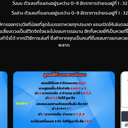
วิ่งบน ตัวเลขที่จะแทงอยู่ระหว่าง 0-9 อัตราการจ่ายจะอยู่ที่ 1 : 32
วิ่งล่าง ตัวเลขที่จะแทงอยู่ระหว่าง 0-9 อัตราการจ่ายจะอยู่ที่ 1 : 32
มีการออกรางวัลที่บ่อยที่สุดในบรรดาหวยทุกประเภท แถมเปิดให้เล่นตลอ
ารเสี่ยงดวงเป็นชีวิตจิตใจและไม่ชอบการรอนาน อีกทั้งหวยยี่กีเป็นหวยที่ไ
นกำไรได้ หากมีวิธีการเล่นที่ ซึ่งถ้าหากคุณเป็นคนที่ชื่นชอบการแทงหว
พลาด