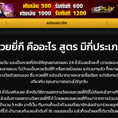
สมัครสมาชิก
วยยี่กี คืออะไร สูตร มีกี่ประเ
ัน และเป็นหวยที่เปิดให้คุณแทงตลอด 24 ชั่วโมงแล้วละก็ เราขอแนะนำหว
หลายแบบ ไม่ว่าจะเป็นหวยจับยี่กี หรือหวยปิงปอง แต่รวมๆแล้ว ก็หมาย
รางวัลด้วยตนเอง ซึ่ง หวยยี่กี แม้จะมีมากมายหลายชื่อเรียก แต่จริงๆแ
เดียวกัน คุณสามารถแทงได้ทุกวัน
ั่วโมงกันเลย สำหรับวิธีการออกรางวัลของหวยยี่กีนี่ไม่ต้องกลัวทางท
นมีส่วนในการออกรางวัลหวยยี่กีได้ โดยผลของหวยยี่กีจะมาจากการร่ว
ขจำนวน 5 หลัก มาที่เว็บ ทีมงานก็จะนำตัวเลขที่สมาชิกส่งเข้ามาร่วมสน
ี่ได้ นำมาลบกับเลขลำดับที่ 16 ของรอบนั้น เเล้วก็จะนำผลที่ได้มาเป็น