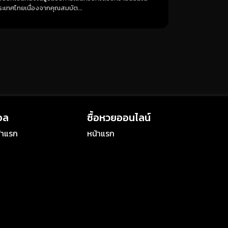
ระเทศไทยเนื่องจากคุณสมบัต...
อล
ซื้อหวยออนไลน์
้าแรก
หน้าแรก