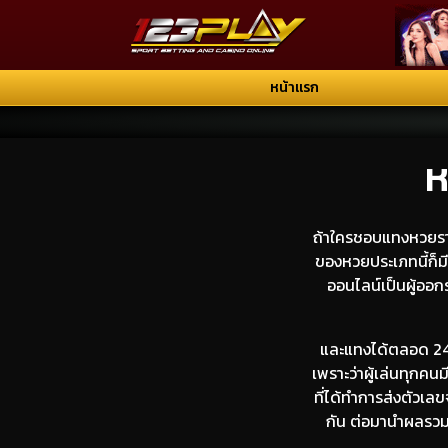
หน้าแรก
ห
ถ้าใครชอบแทงหวยรายว
ของหวยประเภทนี้ก็มี
ออนไลน์เป็นผู้ออก
และแทงได้ตลอด 24 ช
เพราะว่าผู้เล่นทุกค
ที่ได้ทำการส่งตัวเล
กัน ต่อมานำผลรวมท