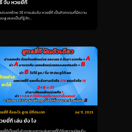
ิธี จับ หวยยี่กี
นประเทศไทย วิธี การเล่นจับ หวยยี่กี เป็นกิจกรรมที่มีความ
ยมสูงและเป็นที่รู้จัก...
ยยี่กี คืออะไร สูตร มีกี่ประเภท
Jul 11, 2023
วยยี่กี เล่น ยัง ไง
วยยี่กีเป็นหนึ่งในรูปแบบการเล่นหวยที่ได้รับความนิยมใน