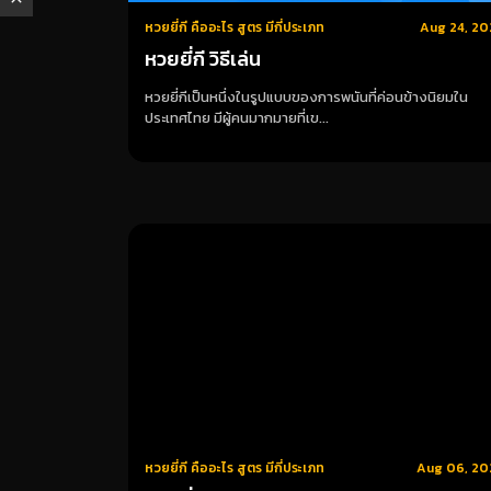
หวยยี่กี คืออะไร สูตร มีกี่ประเภท
Aug 24, 20
หวยยี่กี วิธีเล่น
หวยยี่กีเป็นหนึ่งในรูปแบบของการพนันที่ค่อนข้างนิยมใน
ประเทศไทย มีผู้คนมากมายที่เข...
หวยยี่กี คืออะไร สูตร มีกี่ประเภท
Aug 06, 20