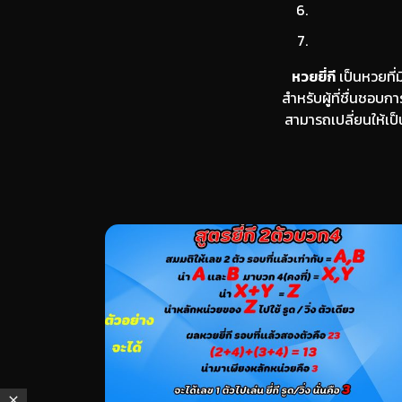
หวยยี่กี
เป็นหวยที่
สำหรับผู้ที่ชื่นชอบก
สามารถเปลี่ยนให้เป็