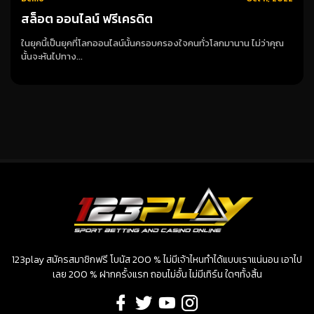
สล็อต ออนไลน์ ฟรีเครดิต
ในยุคนี้เป็นยุคที่โลกออนไลน์นั้นครอบครองใจคนทั่วโลกมานาน ไม่ว่าคุณ
นั้นจะหันไปทาง...
123play สมัครสมาชิกฟรี โบนัส 200 % ไม่มีเจ้าไหนทำได้แบบเราแน่นอน เอาไป
เลย 200 % ฝากครั้งแรก ถอนไม่อั้น ไม่มีเทิร์น ใดๆทั้งสิ้น