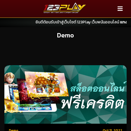
ยินดีต้อนรับเข้าสู่เว็บไซต์ 123Play เว็บพนันออนไลน์
แทงบ
Demo
Demo
Oct 11, 2022