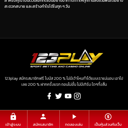
สำหรับคุณ เป็นตัวเลือกที่ดีเป็นอย่างมาก ที่จะทำให้ทุกท่านลงเดิมพันได้อย่าง
สะดวกสบาย และสร้างกำไรได้ในทุก ๆ วัน
123play สมัครสมาชิกฟรี โบนัส 200 % ไม่มีเจ้าไหนทำได้แบบเราแน่นอน เอาไป
เลย 200 % ฝากครั้งแรก ถอนไม่อั้น ไม่มีเทิร์น ใดๆทั้งสิ้น
เข้าสู่ระบบ
สมัครสมาชิก
ทดลองเล่น
เป็นหุ้นส่วนกับเว็บ