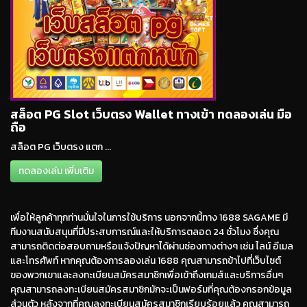
สล็อต PG Slot เว็บตรง Wallet ทางเข้า ทดลองเล่น มือ
ถือ
สล็อต PG เว็บตรง แตก ...
ทดลองเล่น เพิ่มเติม
เพื่อให้ลูกค้าทุกท่านมั่นใจในการใช้บริการ นอกจากนี้ทาง 1688 SAGAME มี
ทีมงานสนับสนุนที่มีประสบการณ์และให้บริการตลอด 24 ชั่วโมง ซึ่งคุณ
สามารถติดต่อสอบถามหรือแจ้งปัญหาได้ผ่านช่องทางต่างๆ เช่น ไลน์ อีเมล
และโทรศัพท์ หากคุณต้องการลองเล่น 1688 คุณสามารถข้าไปที่เว็บไซต์
ของพวกเขาและลงทะเบียนสมัครสมาชิกเพื่อเข้าถึงเกมส์และบริการอื่นๆ
คุณสามารถลงทะเบียนสมัครสมาชิกมักจะเป็นฟอร์มที่คุณต้องกรอกข้อมูล
ส่วนตัว หลังจากที่คุณลงทะเบียนสมัครสมาชิกเรียบร้อยแล้ว คุณสามารถ