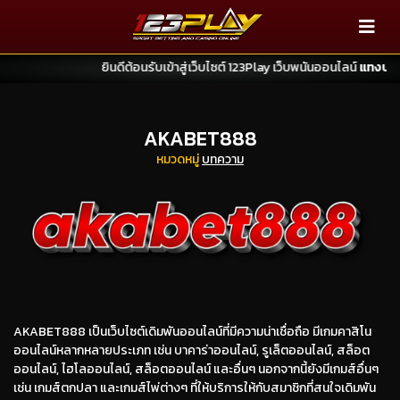
ยินดีต้อนรับเข้าสู่เว็บไซต์ 123Play เว็บพนันออนไลน์
แทงบอ
AKABET888
หมวดหมู่
บทความ
AKABET888 เป็นเว็บไซต์เดิมพันออนไลน์ที่มีความน่าเชื่อถือ มีเกมคาสิโน
ออนไลน์หลากหลายประเภท เช่น บาคาร่าออนไลน์, รูเล็ตออนไลน์, สล็อต
ออนไลน์, ไฮโลออนไลน์, สล็อตออนไลน์ และอื่นๆ นอกจากนี้ยังมีเกมส์อื่นๆ
เช่น เกมส์ตกปลา และเกมส์ไพ่ต่างๆ ที่ให้บริการให้กับสมาชิกที่สนใจเดิมพัน