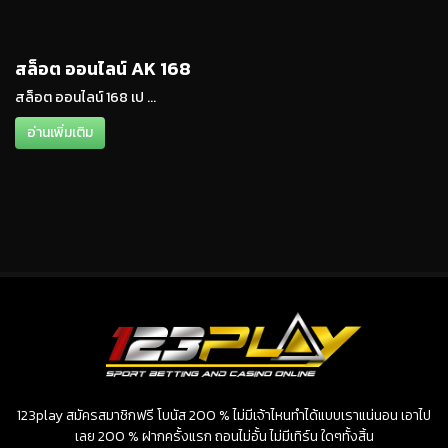
สล็อต ออนไลน์ AK 168
สล็อต ออนไลน์ 168 เป ...
อ่านเพิ่มเติม
123play สมัครสมาชิกฟรี โบนัส 200 % ไม่มีเจ้าไหนทำได้แบบเราแน่นอน เอาไป
เลย 200 % ฝากครั้งแรก ถอนไม่อั้น ไม่มีเทิร์น ใดๆทั้งสิ้น