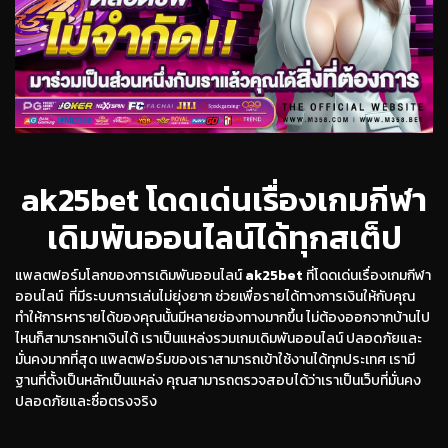
ak25bet
โดดเด่นเรื่องเกมกีฬา
เดิมพันออนไลน์ได้ทุกสเต็ป
แพลตฟอร์มโลกของการเดิมพันออนไลน์
ak25bet
ที่โดดเด่นเรื่องเกมกีฬา
ออนไลน์ ที่มีระบบการเล่นไม่ยุ่งยาก ช่วยเพื่อรายได้ทางการเงินให้กับคุณ
ทำให้การหารายได้ของคุณนั้นมีหลายช่องทางมากขึ้น ไม่ต้องออกจากบ้านไป
ไหนก็สามารถหาเงินได้ เราเป็นแหล่งรวมเกมเดิมพันออนไลน์ ปลอดภัยและ
มั่นคงมากที่สุด แพลตฟอร์มของเราสามารถเข้าใช้งานได้ทุกประเทศ เรามี
ฐานที่ตั้งเป็นหลักเป็นแหล่ง คุณสามารถตรวจสอบได้ว่าเราเป็นเว็บที่มั่นคง
ปลอดภัยและซื่อตรงจริง