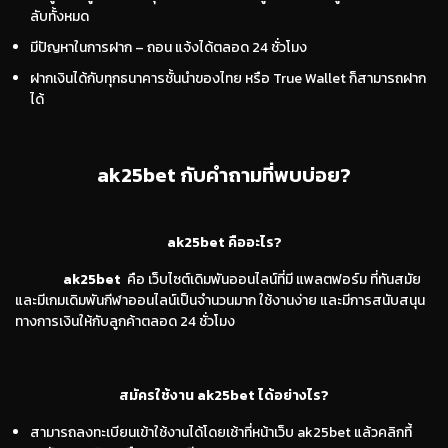
ลับทั้งหมด
มีปัญหาในการฝาก – ถอน แจ้งได้ตลอด 24 ชั่วโมง
ฝากเงินได้กับทุกธนาคารชั้นนำของไทย หรือ True Wallet ก็สามารถฝาก
ได้
ak25bet
กับคำถามที่พบบ่อย
?
ak25bet คืออะไร?
ak25bet
คือ เว็บไซต์เดิมพันออนไลน์ที่มี แพลตฟอร์ม ที่ทันสมัย
และมีเกมเดิมพันกีฬาออนไลน์เป็นจำนวนมาก ใช้งานง่าย และมีการสนับสนุน
ทางการเงินให้กับลูกค้าตลอด 24 ชั่วโมง
สมัครใช้งาน
ak25bet ได้อย่างไร?
สามารถลงทะเบียนเข้าใช้งานได้โดยเช้าที่หน้าเว็บ ak25bet แล้วคลิกที้