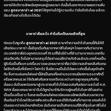
หลายให้บริการนักพนันทุกคนอยู่ตลอดมา ดังนั้นจึงอยากจะมาเผยความลับ
ของ
สูตรบาคาร่า ai 2021
ให้ทุกท่านได้รู้ความจริง ว่ามันดีจริงไหม แล้วจะ
ต้องทำอย่างไรถึงจะได้เงิน
บาคาร่าคืออะไร ทำไมถึงเป็นเกมฮิตที่สุด
ก่อนจะไปพูดถึง
สูตรบาคาร่า ai 2021
เรามาทำความเข้าใจในเกมนี้กันให้ดี
เสียก่อน บาคาร่า นั้นมีจุดเริ่มต้นมาจากคาสิโนใหญ่ๆ โดยคาดกันว่ามาจาก
ประเทศอิตาลีช่วงยุคศตวรรษที่ 19 แต่ก็ยังมีบ้างที่อ้างว่ามาจากประเทศจีน
เช่นเดียวกัน จึงไม่สามารถสรุปได้อย่างแน่ชัดว่าแท้จริงแล้วประเทศไหนเป็น
ผู้ริเริ่มเป็นที่แรก แต่เรื่องราวของเกมบาคาร่าถือว่ามีความคล้ายคลึงกับเกม
ไพ่อีกตัวหนึ่งที่เรียกว่า ไพ่ทาโร่ ซึ่งมีความเป็นไปได้เพราะเกิดขึ้นในยุคใกล้ๆ
กัน ซึ่งการเล่นเกมไพ่เหล่านี้มักเป็นเกมที่เหล่าบรรดาคนมียศถาบรรดาศักดิ์
หรือพวกคนรวย ใช้เดิมพันกันคลาดเครียดระหว่างการพูดคุยธุรกิจกัน
นั่นเอง มันจึงแพร่ออกมาสู่ประชาชนทั่วไปได้ลองเล่นกันต่อมา และในปี ค.ศ.
1959 นั่นเองเกมบาคาร่าจึงได้ถูกนำมาให้บริการผู้คนทั่วไปในคาสิโนอย่าง
เป็นเรื่องเป็นราว จึงกลายเป็นเกมไพ่ยอดนิยมของนักพนันที่แสวงหาความ
ตื่นเต้นเร้าใจโดยใช้เวลาเพียงช่วงสั้นๆ และมีวิธีเดิมพันที่ง่ายดาย แถมยังได้
เงินเยอะกว่าเกมไหนๆอีกด้วย มันจึงกลายเป็นกิจกรรมที่ฮิตที่สุดในคาสิโนไป
โดยปริยาย และได้ต่อยอดมาในยุคนี้ที่ทุกคนใช้อินเตอร์เน็ตได้ทั่วบ้านทั่ว