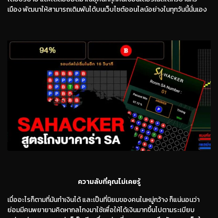
เมือง พัฒนาให้สามารถเดิมพันได้บนเว็บไซต์ออนไลน์อย่างในทุกวันนี้นั่นเอง
ความลับที่คุณไม่เคยรู้
เมื่ออะไรก็ตามที่มันทำเงินได้ และเป็นที่นิยมของคนในหมู่กว้าง ก็แน่นอนว่า
ย่อมมีคนพยายามคิดหากลโกงมาใช้เพื่อให้ได้เงินมากขึ้นไปตามระเบียบ