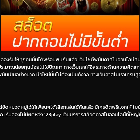
ลองรับให้ทุกคนนั้นได้พร้อมฟินกันแล้ว เว็บไซต์พนันคาสิโนออนไลน์สม
บประมาณน้อยทุนน้อยไม่ใช่ปัญหา ทางเว็บเราให้อิสระทางด้านความคิด
กพนันเป็นอย่างมาก มือใหม่นั้นไม่ต้องเป็นกังวล ทางเว็บคาสิโนเราเทรนสู
จัดหมวดหมู่ไว้ให้เพื่อนๆได้เลือกเล่นใช้กันแล้ว มีเครดิตฟรีแจกให้ โ
คุณ รับลองไม่มีผิดหวัง 123play เว็บบริการสล็อตคาสิโนออนไลน์ที่ใหญ่ท