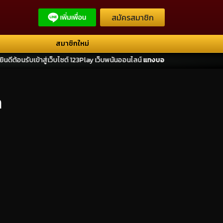
สมัครสมาชิก
สมาชิกใหม่
นดีต้อนรับเข้าสู่เว็บไซต์ 123Play เว็บพนันออนไลน์
แทงบอล
อันดับหนึ่ง ที่มีระ
ำ