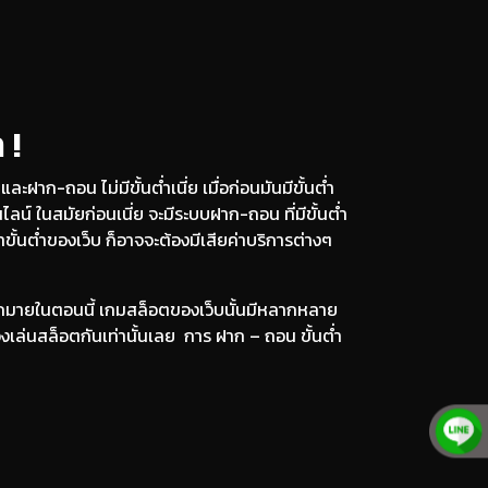
ำ
!
าก-ถอน ไม่มีขั้นต่ำเนี่ย เมื่อก่อนมันมีขั้นต่ำ
ไลน์ ในสมัยก่อนเนี่ย จะมีระบบฝาก-ถอน ที่มีขั้นต่ำ
ั้นต่ำของเว็บ ก็อาจจะต้องมีเสียค่าบริการต่างๆ
มากมายในตอนนี้ เกมสล็อตของเว็บนั้นมีหลากหลาย
องเล่นสล็อตกันเท่านั้นเลย การ ฝาก – ถอน ขั้นต่ำ