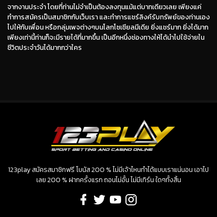
จากงานประจำ โดยที่ท่านไม่จำเป็นต้องลงทุนแม้แต่บาทเดียวเลย เพียงแค่
ทำการสมัครเป็นสมาชิกกับเว็บเรา และทำการแชร์ลิงค์รับทรัพย์ของท่านเอง
ไปให้กับเพื่อน หรือกลุ่มเพจต่างๆบนโลกโซเชียลมีเดีย ยิ่งแชร์มาก ยิ่งได้มาก
เพียงเท่านี้ท่านก็จะมีรายได้ที่มากขึ้น เป็นอีกหนึ่งช่องทางให้ได้นำไปใช้จ่ายใน
ชีวิตประจำวันได้มากกว่าใคร
123play สมัครสมาชิกฟรี โบนัส 200 % ไม่มีเจ้าไหนทำได้แบบเราแน่นอน เอาไป
เลย 200 % ฝากครั้งแรก ถอนไม่อั้น ไม่มีเทิร์น ใดๆทั้งสิ้น