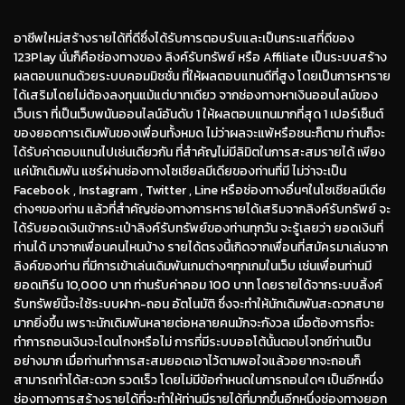
อาชีพใหม่สร้างรายได้ที่ดีซึ่งได้รับการตอบรับและเป็นกระแสที่ดีของ
123Play นั่นก็คือช่องทางของ ลิงค์รับทรัพย์ หรือ Affiliate เป็นระบบสร้าง
ผลตอบแทนด้วยระบบคอมมิชชั่น ที่ให้ผลตอบแทนดีที่สูง โดยเป็นการหาราย
ได้เสริมโดยไม่ต้องลงทุนแม้แต่บาทเดียว จากช่องทางหาเงินออนไลน์ของ
เว็บเรา ที่เป็นเว็บพนันออนไลน์อันดับ 1 ให้ผลตอบแทนมากที่สุด 1 เปอร์เซ็นต์
ของยอดการเดิมพันของเพื่อนทั้งหมด ไม่ว่าผลจะแพ้หรือชนะก็ตาม ท่านก็จะ
ได้รับค่าตอบแทนไปเช่นเดียวกัน ที่สำคัญไม่มีลิมิตในการสะสมรายได้ เพียง
แค่นักเดิมพัน แชร์ผ่านช่องทางโซเชียลมีเดียของท่านที่มี ไม่ว่าจะเป็น
Facebook , Instagram , Twitter , Line หรือช่องทางอื่นๆในโซเชียลมีเดีย
ต่างๆของท่าน แล้วที่สำคัญช่องทางการหารายได้เสริมจากลิงค์รับทรัพย์ จะ
ได้รับยอดเงินเข้ากระเป๋าลิงค์รับทรัพย์ของท่านทุกวัน จะรู้เลยว่า ยอดเงินที่
ท่านได้ มาจากเพื่อนคนไหนบ้าง รายได้ตรงนี้เกิดจากเพื่อนที่สมัครมาเล่นจาก
ลิงค์ของท่าน ที่มีการเข้าเล่นเดิมพันเกมต่างๆทุกเกมในเว็บ เช่นเพื่อนท่านมี
ยอดเทิร์น 10,000 บาท ท่านรับค่าคอม 100 บาท โดยรายได้จากระบบลิ้งค์
รับทรัพย์นี้จะใช้ระบบฝาก-ถอน อัตโนมัติ ซึ่งจะทำให้นักเดิมพันสะดวกสบาย
มากยิ่งขึ้น เพราะนักเดิมพันหลายต่อหลายคนมักจะกังวล เมื่อต้องการที่จะ
ทำการถอนเงินจะโดนโกงหรือไม่ การที่มีระบบออโต้นั้นตอบโจทย์ท่านเป็น
อย่างมาก เมื่อท่านทำการสะสมยอดเอาไว้ตามพอใจแล้วอยากจะถอนก็
สามารถทำได้สะดวก รวดเร็ว โดยไม่มีข้อกำหนดในการถอนใดๆ เป็นอีกหนึ่ง
ช่องทางการสร้างรายได้ที่จะทำให้ท่านมีรายได้ที่มากขึ้นอีกหนึ่งช่องทางยอก